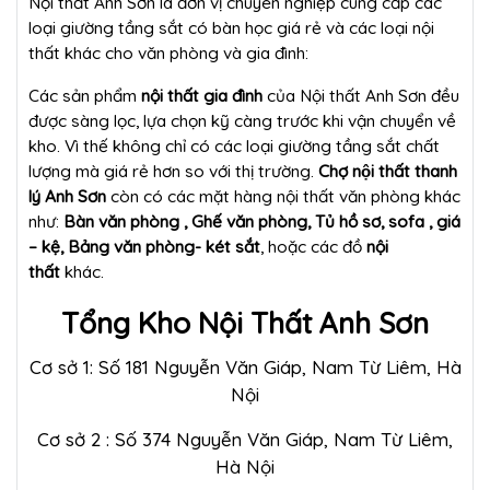
Nội thất Anh Sơn là đơn vị chuyên nghiệp cung cấp các
loại giường tầng sắt có bàn học giá rẻ và các loại nội
thất khác cho văn phòng và gia đình:
Các sản phẩm
nội thất gia đình
của Nội thất Anh Sơn đều
được sàng lọc, lựa chọn kỹ càng trước khi vận chuyển về
kho. Vì thế không chỉ có các loại giường tầng sắt chất
lượng mà giá rẻ hơn so với thị trường.
Chợ nội thất thanh
lý Anh Sơn
còn có các mặt hàng nội thất văn phòng khác
như:
Bàn văn phòng , Ghế văn phòng, Tủ hồ sơ, sofa , giá
– kệ, Bảng văn phòng- két sắt
, hoặc các đồ
nội
thất
khác.
Tổng Kho Nội Thất Anh Sơn
Cơ sở 1: Số 181 Nguyễn Văn Giáp, Nam Từ Liêm, Hà
Nội
Cơ sở 2 : Số 374 Nguyễn Văn Giáp, Nam Từ Liêm,
Hà Nội