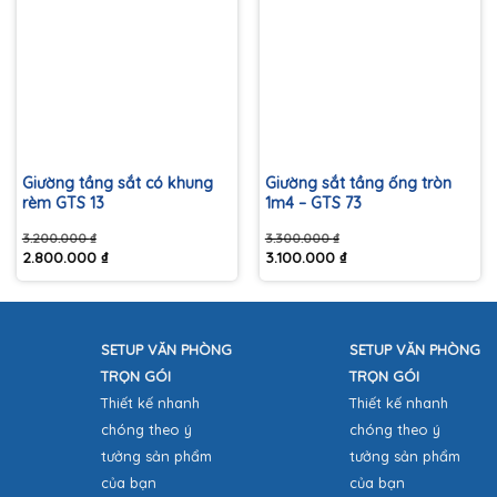
Giường tầng sắt có khung
Giường sắt tầng ống tròn
rèm GTS 13
1m4 – GTS 73
3.200.000
₫
3.300.000
₫
2.800.000
₫
3.100.000
₫
Giá
Giá
Giá
Giá
gốc
hiện
gốc
hiện
là:
tại
là:
tại
3.200.000 ₫.
là:
3.300.000 ₫.
là:
2.800.000 ₫.
3.100.000 ₫.
SETUP VĂN PHÒNG
SETUP VĂN PHÒNG
TRỌN GÓI
TRỌN GÓI
Thiết kế nhanh
Thiết kế nhanh
chóng theo ý
chóng theo ý
tưởng sản phẩm
tưởng sản phẩm
của bạn
của bạn