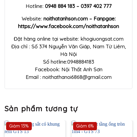
Hotline:
0948 884 183 – 0397 402 777
Website:
noithatanhson.com – Fanpgae:
https://www.facebook.com/noithatanhson
Đặt hàng online tại website: khogiuongsat.com
Địa chỉ : Số 374 Nguyễn Văn Giáp, Nam Từ Liêm,
Hà Nội
Số hotline:0948884183
Facebook: Nội Thất Anh Sơn
Email : noithathanoi6868@gmail.com
Sản phẩm tương tự
Giảm 13%
Giảm 6%