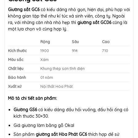
Giường sắt GC6
có kiểu dáng nhỏ gọn, hiện đại, phù hợp với
không gian tập thể như kí túc xá sinh viên, công ty. Ngoài
ra, với những căn nhà nhỏ hẹp thì
giường sắt GC06
cũng là
một lựa chọn vô cùng hợp lý.
Rộng
Sâu
Cao
Kích thước
1900
914
710
Màu sắc
Xám
Chất liệu
Khung thép sơn tĩnh điện
Bảo hành
01 năm
Xuất xứ
Nội thất Hòa Phát
Mô tả chi tiết sản phẩm:
Giường GS6
có kiểu dáng đầu hồi vuông, đầu hồi ống có
kích thước 30×30.
Giá giường làm bằng gỗ Okal
Sản phẩm
giường sắt Hòa Phát GC6
thích hợp để sử