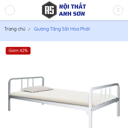
Bỏ
qua
nội
dung
Trang chủ
Giường Tầng Sắt Hòa Phát
Giảm 42%