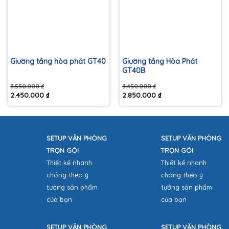
Giường tầng hòa phát GT40
Giường tầng Hòa Phát
GT40B
3.550.000
₫
3.450.000
₫
2.450.000
₫
2.850.000
₫
Giá
Giá
Giá
Giá
gốc
hiện
gốc
hiện
là:
tại
là:
tại
3.550.000 ₫.
là:
3.450.000 ₫.
là:
2.450.000 ₫.
2.850.000 ₫.
SETUP VĂN PHÒNG
SETUP VĂN PHÒNG
TRỌN GÓI
TRỌN GÓI
Thiết kế nhanh
Thiết kế nhanh
chóng theo ý
chóng theo ý
tưởng sản phẩm
tưởng sản phẩm
của bạn
của bạn
SETUP VĂN PHÒNG
SETUP VĂN PHÒNG